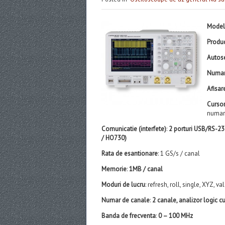
Model
Produ
Autos
Numar
Afisar
Cursor
numara
Comunicatie (interfete)
:
2 porturi USB/RS-23
/ HO730)
Rata de esantionare
: 1 GS/s / canal
Memorie
:
1MB / canal
Moduri de lucru
: refresh, roll, single, XYZ, 
Numar de canale
:
2 canale, analizor logic c
Banda de frecventa
:
0 – 100 MHz