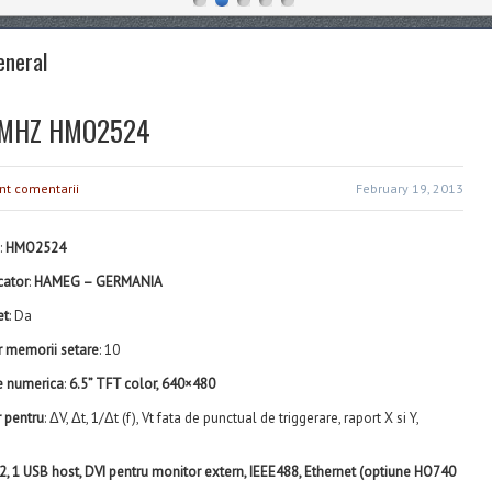
eneral
250MHZ HMO2524
nt comentarii
February 19, 2013
:
HMO2524
cator
:
HAMEG – GERMANIA
et
: Da
 memorii setare
: 10
e numerica
:
6.5” TFT color, 640×480
 pentru
: ΔV, Δt, 1/Δt (f), Vt fata de punctual de triggerare, raport X si Y,
2, 1 USB host, DVI pentru monitor extern, IEEE488, Ethernet (optiune HO740