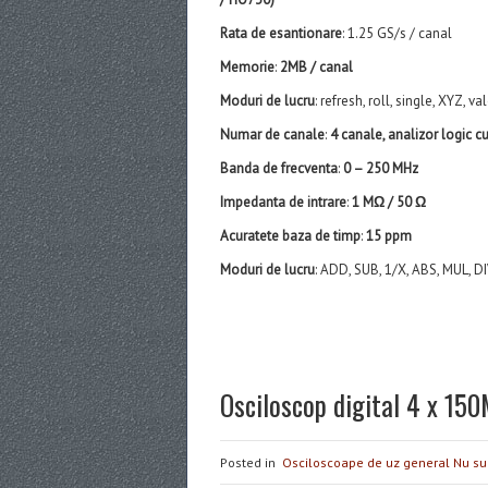
Rata de esantionare
: 1.25 GS/s / canal
Memorie
:
2MB / canal
Moduri de lucru
: refresh, roll, single, XYZ, 
Numar de canale
:
4 canale, analizor logic c
Banda de frecventa
:
0 – 250 MHz
Impedanta de intrare
:
1 MΩ / 50 Ω
Acuratete baza de timp
:
15 ppm
Moduri de lucru
: ADD, SUB, 1/X, ABS, MUL, DI
Osciloscop digital 4 x 1
Posted in
Osciloscoape de uz general
Nu su