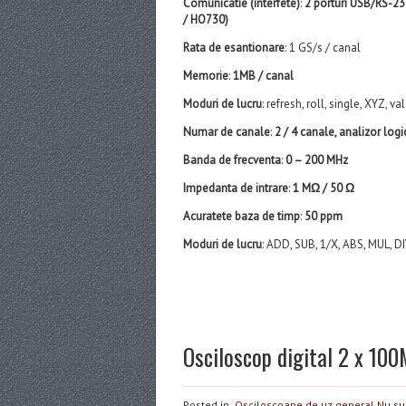
Comunicatie (interfete)
:
2 porturi USB/RS-23
/ HO730)
Rata de esantionare
: 1 GS/s / canal
Memorie
:
1MB / canal
Moduri de lucru
: refresh, roll, single, XYZ, 
Numar de canale
:
2 / 4 canale, analizor logi
Banda de frecventa
:
0 – 200 MHz
Impedanta de intrare
:
1 MΩ / 50 Ω
Acuratete baza de timp
:
50 ppm
Moduri de lucru
: ADD, SUB, 1/X, ABS, MUL, DI
Osciloscop digital 2 x 1
Posted in
Osciloscoape de uz general
Nu su