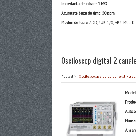
Impedanta de intrare
:
1 MΩ
Acuratete baza de timp
:
50 ppm
Moduri de lucru
: ADD, SUB, 1/X, ABS, MUL, DIV
Osciloscop digital 2 can
Posted in
Osciloscoape de uz general
Nu su
Model
Produ
Autos
Numar
Afisar