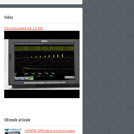
Video
Osciloscoape pe 12 biti
Ultimele articole
OFERTA SPECIALA osciloscoape