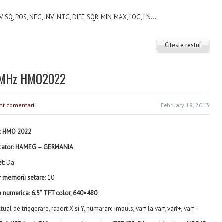
V, SQ, POS, NEG, INV, INTG, DIFF, SQR, MIN, MAX, LOG, LN...
Citeste restul
00MHz HMO2022
nt comentarii
February 19, 2013
:
HMO 2022
cator
:
HAMEG – GERMANIA
et
: Da
 memorii setare
: 10
e numerica
:
6.5” TFT color, 640×480
nctual de triggerare, raport X si Y, numarare impuls, varf la varf, varf+, varf-