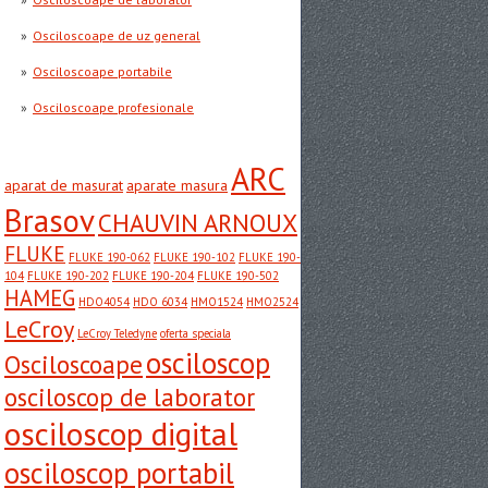
Osciloscoape de uz general
Osciloscoape portabile
Osciloscoape profesionale
ARC
aparat de masurat
aparate masura
Brasov
CHAUVIN ARNOUX
FLUKE
FLUKE 190-062
FLUKE 190-102
FLUKE 190-
104
FLUKE 190-202
FLUKE 190-204
FLUKE 190-502
HAMEG
HDO4054
HDO 6034
HMO1524
HMO2524
LeCroy
LeCroy Teledyne
oferta speciala
osciloscop
Osciloscoape
osciloscop de laborator
osciloscop digital
osciloscop portabil