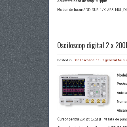
Acuratete baza de timp
:
50 ppm
Moduri de lucru
: ADD, SUB, 1/X, ABS, MUL, DI
Osciloscop digital 2 x 2
Posted in
Osciloscoape de uz general
Nu su
Model
Produ
Autos
Numar
Afisar
Cursor pentru
: ΔV, Δt, 1/Δt (f), Vt fata de pu