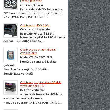
LeCroy Teledyne
OFERTA SPECIALA
Pana la data de 30 Septembrie
2013 osciloscoapele de laborator din seriile
DHO (4032, 4024, 4034 si 4054...
Osciloscop HDO 6104
Caracteristici speciale:
Rezoluţie verticală 12 biţi
Memorie de până la 250 Mpuncte
/ canal (HDO 6000)
Ecran 12...
Osciloscop portabil digital
OX7202 BUS
Model OX
:
OX 7202 BUS
Număr de canale
:
2 izolate
galvanic
Bandă de frecvenţă
:
0 … 200 MHz
Sensibilitate verticală
:
Osciloscop digital 4 x 400 MHz
WaveRunner 604Zi
Deflexie vertical
a:
– banda de frecventa
:
400 MHz
– numar de canale
:
4 canale
– mod de operare
: CH1, CH2, (CH3, CH4), D...