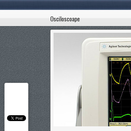
Osciloscoape
1
2
3
4
5