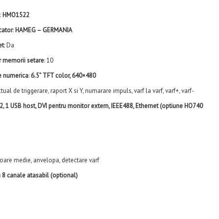
:
HMO1522
cator
:
HAMEG – GERMANIA
et
: Da
 memorii setare
: 10
e numerica
:
6.5” TFT color, 640×480
nctual de triggerare, raport X si Y, numarare impuls, varf la varf, varf+, varf-
2, 1 USB host, DVI pentru monitor extern, IEEE488, Ethernet (optiune HO740
valoare medie, anvelopa, detectare varf
u 8 canale atasabil (optional)