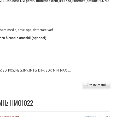
2, 1 USB host, DVI pentru monitor extern, IEEE488, Ethernet (optiune HO740
valoare medie, anvelopa, detectare varf
c cu 8 canale atasabil (optional)
V, SQ, POS, NEG, INV, INTG, DIFF, SQR, MIN, MAX, ...
Citeste restul
00MHz HMO1022
nt comentarii
February 19, 2013