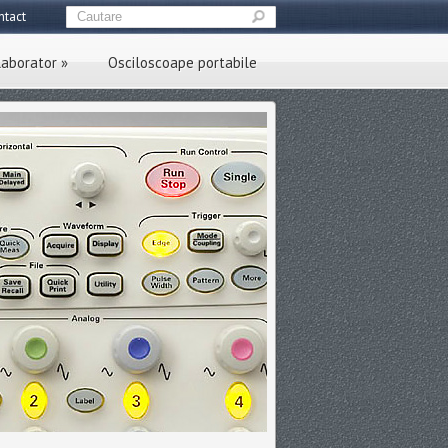
ntact
laborator
»
Osciloscoape portabile