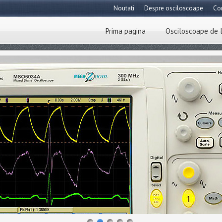
Noutati
Despre osciloscoape
Co
Prima pagina
Osciloscoape de 