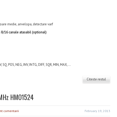
valoare medie, anvelopa, detectare varf
u 8/16 canale atasabil (optional)
V, SQ, POS, NEG, INV, INTG, DIFF, SQR, MIN, MAX,...
Citeste restul
50MHz HMO1524
nt comentarii
February 19, 2013