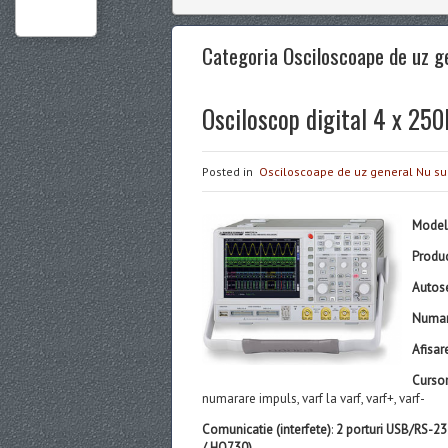
Categoria Osciloscoape de uz g
Osciloscop digital 4 x 
Posted in
Osciloscoape de uz general
Nu su
Model
Produ
Autos
Numar
Afisar
Cursor
numarare impuls, varf la varf, varf+, varf-
Comunicatie (interfete)
:
2 porturi USB/RS-23
/ HO730)