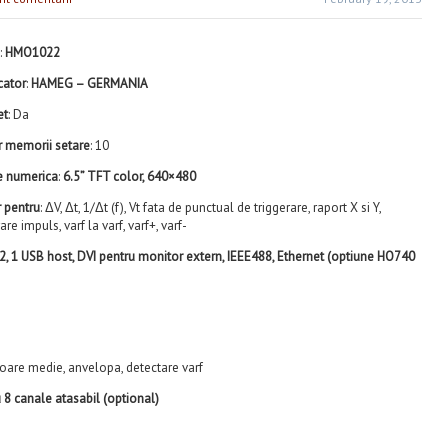
:
HMO1022
cator
:
HAMEG – GERMANIA
et
: Da
 memorii setare
: 10
e numerica
:
6.5” TFT color, 640×480
 pentru
: ΔV, Δt, 1/Δt (f), Vt fata de punctual de triggerare, raport X si Y,
re impuls, varf la varf, varf+, varf-
2, 1 USB host, DVI pentru monitor extern, IEEE488, Ethernet (optiune HO740
valoare medie, anvelopa, detectare varf
u 8 canale atasabil (optional)