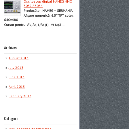
Osciloscop digital HAMEG HMO
3032 / 3034
Producător
:
HAMEG – GERMANIA
Afişare numerică
:
6.5” TFT color,
640×480
Cursor pentru
: ΔV, Δt, 1/Δt (f), Vt faţă ...
Archives
August 2013
July 2013
June 2013
April 2013
February 2013
Categorii
Osciloscoape de laborator