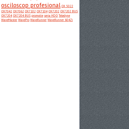
osciloscop profesional
OX 5022
OX7042
OX7062
OX7102
OX7104
OX7202
OX7202 BUS
OX7204
OX7204 BUS
promotie
seria HDO
Teledyne
WaveMaster
WavePro
WaveRunner
WaveRunner 604Zi