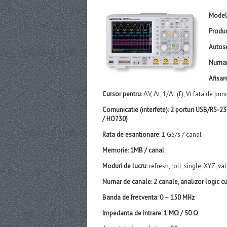
Model
Produ
Autos
Numar
Afisar
Cursor pentru
: ΔV, Δt, 1/Δt (f), Vt fata de pu
Comunicatie (interfete)
:
2 porturi USB/RS-23
/ HO730)
Rata de esantionare
: 1 GS/s / canal
Memorie
:
1MB / canal
Moduri de lucru
: refresh, roll, single, XYZ, 
Numar de canale
:
2 canale, analizor logic c
Banda de frecventa
:
0 – 150 MHz
Impedanta de intrare
:
1 MΩ / 50 Ω