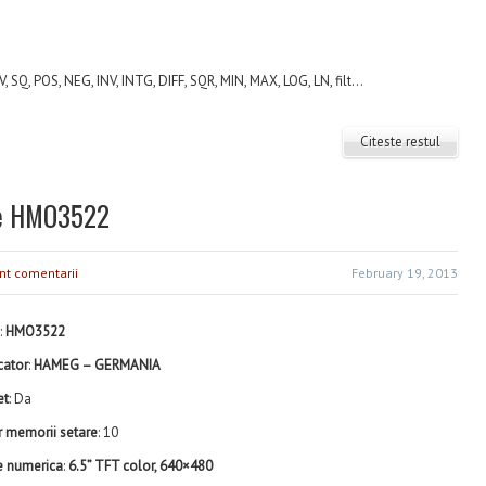
, SQ, POS, NEG, INV, INTG, DIFF, SQR, MIN, MAX, LOG, LN, filt...
Citeste restul
ale HMO3522
nt comentarii
February 19, 2013
:
HMO3522
cator
:
HAMEG – GERMANIA
et
: Da
 memorii setare
: 10
e numerica
:
6.5” TFT color, 640×480