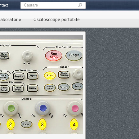
ntact
laborator
»
Osciloscoape portabile