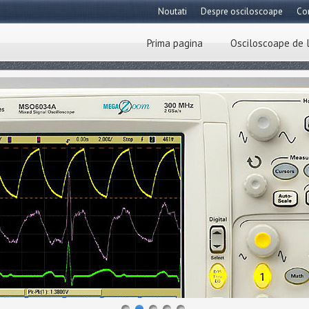
Noutati
Despre osciloscoape
Co
Prima pagina
Osciloscoape de 