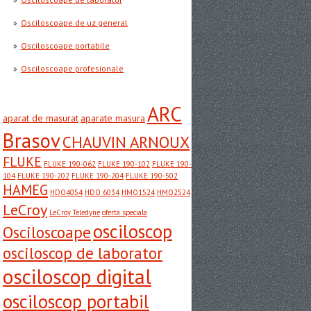
Osciloscoape de uz general
Osciloscoape portabile
Osciloscoape profesionale
ARC
aparat de masurat
aparate masura
Brasov
CHAUVIN ARNOUX
FLUKE
FLUKE 190-062
FLUKE 190-102
FLUKE 190-
104
FLUKE 190-202
FLUKE 190-204
FLUKE 190-502
HAMEG
HDO4054
HDO 6034
HMO1524
HMO2524
LeCroy
LeCroy Teledyne
oferta speciala
osciloscop
Osciloscoape
osciloscop de laborator
osciloscop digital
osciloscop portabil