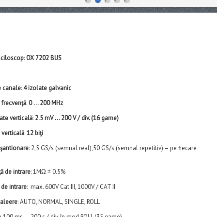
ciloscop
:
OX 7202 BUS
 canale
:
4 izolate galvanic
 frecvenţă
:
0 … 200 MHz
ate verticală
:
2.5 mV … 200 V / div. (16 game)
 verticală
:
12 biţi
eşantionare
: 2,5 GS/s (semnal real),50 GS/s (semnal repetitiv) – pe fiecare
 de intrare
: 1MΩ ± 0.5%
de intrare
: max. 600V Cat.III, 1000V / CAT II
aleere
: AUTO, NORMAL, SINGLE, ROLL
tye 100 ms … 200 s / div. în mod ROLL (35 game)