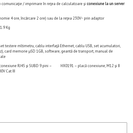
 comunicaţie / imprimare în reţea de calculatoare şi
conexiune la un server
nomie 4 ore, încărcare 2 ore) sau de la reţea 230V~ prin adaptor
 1.9 Kg
set testere mltimetru, cablu interfaţă Ethernet, cablu USB, set acumulatori,
Hz), card memorie μSD 1GB, software, geantă de transport, manual de
iale
nexiune RJ45 şi SUBD 9 pini – HX0191 – placă conexiune, M12 şi 8
V Cat III