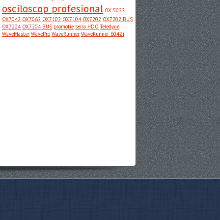
osciloscop profesional
OX 5022
OX7042
OX7062
OX7102
OX7104
OX7202
OX7202 BUS
OX7204
OX7204 BUS
promotie
seria HDO
Teledyne
WaveMaster
WavePro
WaveRunner
WaveRunner 604Zi