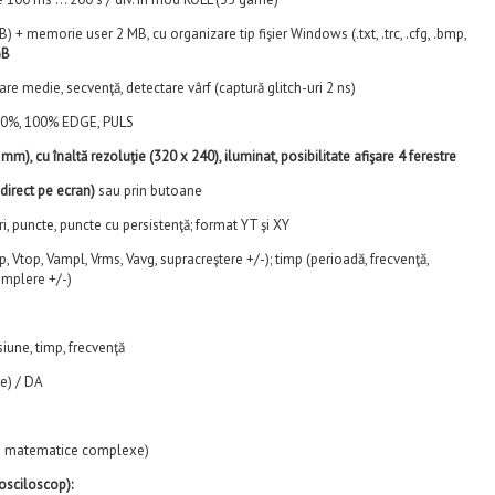
) + memorie user 2 MB, cu organizare tip fişier Windows (.txt, .trc, .cfg, .bmp,
GB
are medie, secvenţă, detectare vârf (captură glitch-uri 2 ns)
); 50%, 100% EDGE, PULS
 mm), cu înaltă rezoluţie (320 x 240), iluminat, posibilitate afişare 4 ferestre
direct pe ecran)
sau prin butoane
ori, puncte, puncte cu persistenţă; format YT şi XY
p, Vtop, Vampl, Vrms, Vavg, supracreştere +/-); timp (perioadă, frecvenţă,
 umplere +/-)
siune, timp, frecvenţă
e) / DA
sii matematice complexe)
osciloscop):