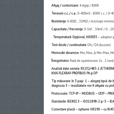
Afişaj / contorizare
: 4 digiţi / 8000
Tensiuni c.c. / c.a.
: 0-400mV…800V c.c. / 0-4
Rezistenţe
: 0-80Ω…32MΩ / rezoluţie minimă
Capacitate / frecvenţe
: 0-5nF…50mF / 0…2
Temperatură
:
Opţional
,
HX0035
– adaptor 
Test diode / continuitate
: DA / DA (buzzer)
Memorări dinamice
: Min, Max, Δ Min-Max, M
Înregistrator
: Rată de eşantionare 2s…1 lun
Analiză date seriale
:
RS232/485-2 /ETHERNET
KNX-FLEXRAY-PROFIBUS PA şi DP
Tip măsurare
:
In 3 paşi:
1 – alegeţi tipul de 
diagnoza
3 – rezultatele vor fi afişate cu p
Protocoale
:
TCP-IP – MODBUS – UDP – PRO
Standarde
:
IEE802.3 – ISO11898-2 şi -3 – I
Conectare placă – optiune
:
HX190 – cu RJ45