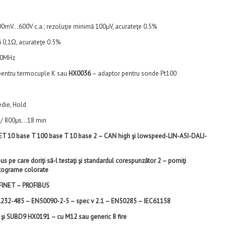
00mV…600V c.a.; rezoluţie minimă 100μV, acurateţe 0.5%
 0,1Ω, acurateţe 0.5%
00MHz
pentru termocuple K sau
HX0036
– adaptor pentru sonde Pt100
edie, Hold
ă / 800μs…18 min
 10 base T 100 base T 10 base 2 – CAN high şi lowspeed-LIN-ASI-DALI-
bus pe care doriţi să-l testaţi şi standardul corespunzător
2 – porniţi
ictograme colorate
FINET – PROFIBUS
EA232-485 – EN50090-2-5 – spec v 2.1 – EN50285 – IEC61158
 şi SUBD9
HX0191 – cu M12 sau generic 8 fire