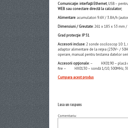
Comunicaţie
:
interfaţă Ethernet
, USB– pentru
WEB sau conectare directă la calculator;
Alimentare
: acumulatori 9.6V / 3.8A/h (auto
Dimensiuni / Greutate
: 261 x 185 x 53 mm /
Grad protecţie
:
IP 51
Accesorii incluse
: 2 sonde osciloscop 10: 1, 
adaptor alimentare de la reţea (230V~ / 50
operare, manual pentru testarea datelor ser
Accesorii opţionale
: – HX0190 – placă co
fire – HX0130 – sondă 1/10, 500MHz, 300
Cumpara acest produs
Lasa un raspuns
Comentariu