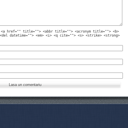
:
<a href="" title=""> <abbr title=""> <acronym title=""> <b>
<del datetime=""> <em> <i> <q cite=""> <s> <strike> <strong>