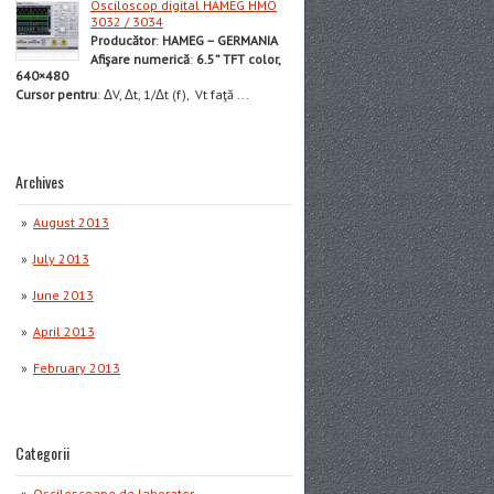
Osciloscop digital HAMEG HMO
3032 / 3034
Producător
:
HAMEG – GERMANIA
Afişare numerică
:
6.5” TFT color,
640×480
Cursor pentru
: ΔV, Δt, 1/Δt (f), Vt faţă ...
Archives
August 2013
July 2013
June 2013
April 2013
February 2013
Categorii
Osciloscoape de laborator