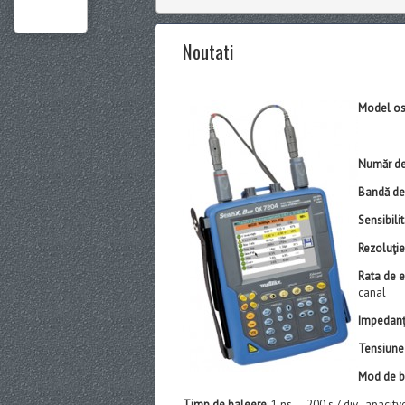
Noutati
Model os
Număr de
Bandă de
Sensibilit
Rezoluţie
Rata de 
canal
Impedanţă
Tensiune 
Mod de b
Timp de baleere
: 1 ns … 200 s / div., apaci