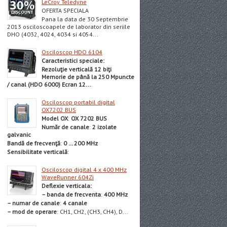
LeCroy Teledyne
OFERTA SPECIALA
Pana la data de 30 Septembrie
2013 osciloscoapele de laborator din seriile
DHO (4032, 4024, 4034 si 4054...
Osciloscop HDO 6104
Caracteristici speciale:
Rezoluţie verticală 12 biţi
Memorie de până la 250 Mpuncte
/ canal (HDO 6000)
Ecran 12...
Osciloscop portabil digital
OX7202 BUS
Model OX
:
OX 7202 BUS
Număr de canale
:
2 izolate
galvanic
Bandă de frecvenţă
:
0 … 200 MHz
Sensibilitate verticală
:
Osciloscop digital 4 x 400 MHz
WaveRunner 604Zi
Deflexie vertical
a:
– banda de frecventa
:
400 MHz
– numar de canale
:
4 canale
– mod de operare
: CH1, CH2, (CH3, CH4), D...