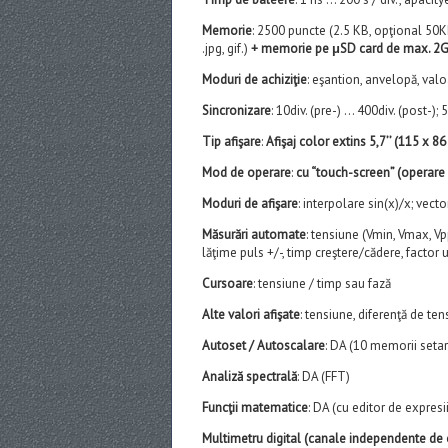
Memorie
: 2500 puncte (2.5 KB, opţional 50KB
.jpg, gif.)
+ memorie pe μSD card de max. 2
Moduri de achiziţie
: eşantion, anvelopă, valo
Sincronizare
: 10div. (pre-) … 400div. (post-
Tip afişare
:
Afişaj color extins 5,7’’ (115 x 86
Mod de operare
:
cu “touch-screen” (operare 
Moduri de afişare
: interpolare sin(x)/x; vect
Măsurări automate
: tensiune (Vmin, Vmax, Vp
lăţime puls +/-, timp creştere/cădere, factor
Cursoare
: tensiune / timp sau fază
Alte valori afişate
: tensiune, diferenţă de ten
Autoset / Autoscalare
: DA (10 memorii setar
Analiză spectrală
: DA (FFT)
Funcţii matematice
: DA (cu editor de expre
Multimetru digital (canale independente de 