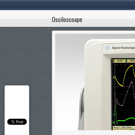
Osciloscoape
1
2
3
4
5