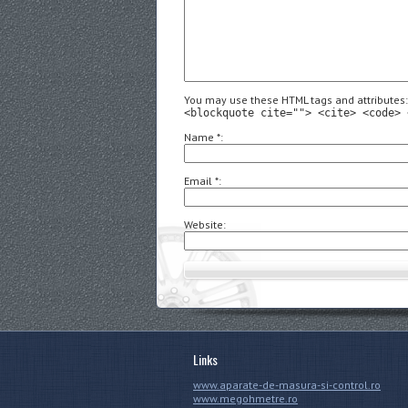
You may use these HTML tags and attributes
<blockquote cite=""> <cite> <code> 
Name
*
Email
*
Website
Links
www.aparate-de-masura-si-control.ro
www.megohmetre.ro