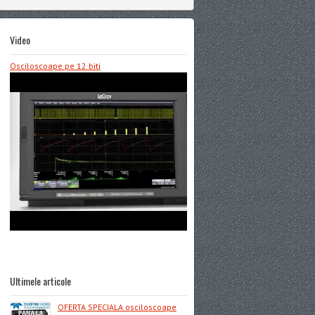
Video
Osciloscoape pe 12 biti
Ultimele articole
OFERTA SPECIALA osciloscoape