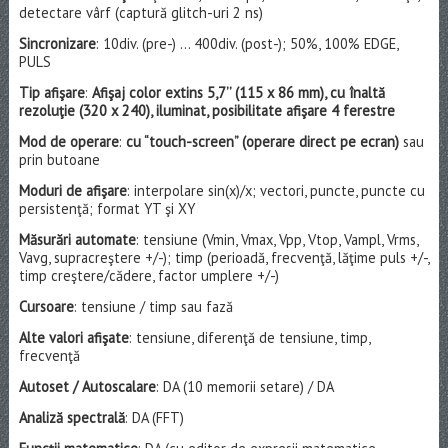
detectare vârf (captură glitch-uri 2 ns)
Sincronizare
: 10div. (pre-) … 400div. (post-); 50%, 100% EDGE,
PULS
Tip afişare
:
Afişaj color extins 5,7’’ (115 x 86 mm), cu înaltă
rezoluţie (320 x 240), iluminat, posibilitate afişare 4 ferestre
Mod de operare
:
cu “touch-screen” (operare direct pe ecran)
sau
prin butoane
Moduri de afişare
: interpolare sin(x)/x; vectori, puncte, puncte cu
persistenţă; format YT şi XY
Măsurări automate
: tensiune (Vmin, Vmax, Vpp, Vtop, Vampl, Vrms,
Vavg, supracreştere +/-); timp (perioadă, frecvenţă, lăţime puls +/-,
timp creştere/cădere, factor umplere +/-)
Cursoare
: tensiune / timp sau fază
Alte valori afişate
: tensiune, diferenţă de tensiune, timp,
frecvenţă
Autoset / Autoscalare
: DA (10 memorii setare) / DA
Analiză spectrală
: DA (FFT)