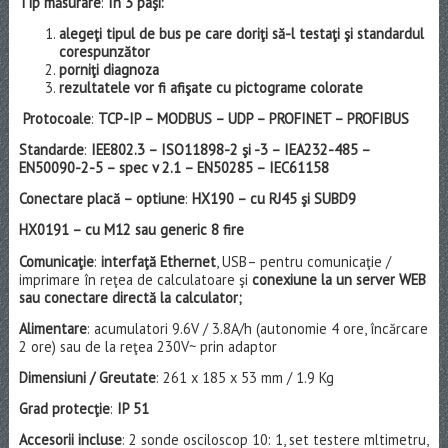
Tip măsurare
:
In 3 paşi:
alegeţi tipul de bus pe care doriţi să-l testaţi şi standardul
corespunzător
porniţi diagnoza
rezultatele vor fi afişate cu pictograme colorate
Protocoale
:
TCP-IP – MODBUS – UDP – PROFINET – PROFIBUS
Standarde
:
IEE802.3 – ISO11898-2 şi -3 – IEA232-485 –
EN50090-2-5 – spec v 2.1 – EN50285 – IEC61158
Conectare placă – optiune
:
HX190 – cu RJ45 şi SUBD9
HX0191 – cu M12 sau generic 8 fire
Comunicaţie
:
interfaţă Ethernet
, USB– pentru comunicaţie /
imprimare în reţea de calculatoare şi
conexiune la un server WEB
sau conectare directă la calculator;
Alimentare
: acumulatori 9.6V / 3.8A/h (autonomie 4 ore, încărcare
2 ore) sau de la reţea 230V~ prin adaptor
Dimensiuni / Greutate
: 261 x 185 x 53 mm / 1.9 Kg
Grad protecţie
:
IP 51
Accesorii incluse
: 2 sonde osciloscop 10: 1, set testere mltimetru,