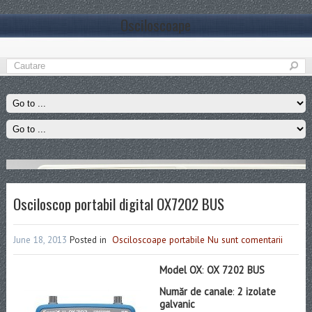
Osciloscoape
Osciloscop portabil digital OX7202 BUS
June 18, 2013
Posted in
Osciloscoape portabile
Nu sunt comentarii
Model OX
:
OX 7202 BUS
Număr de canale
:
2 izolate
galvanic