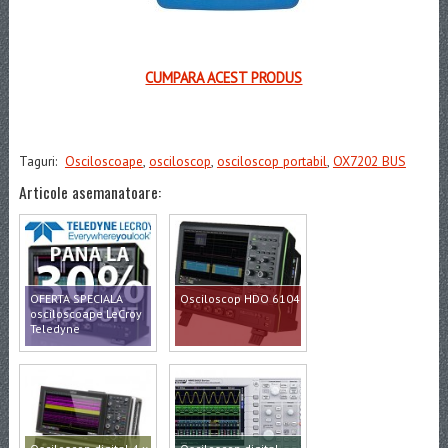
CUMPARA ACEST PRODUS
Taguri:
Osciloscoape
,
osciloscop
,
osciloscop portabil
,
OX7202 BUS
Articole asemanatoare:
OFERTA SPECIALA
Osciloscop HDO 6104
osciloscoape LeCroy
Teledyne