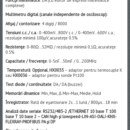
Funcţii matematice
: DA (cu editor de expresii matematice
complexe)
Multimetru digital (canale independente de osciloscop):
Afişaj / contorizare
: 4 digiţi / 8000
Tensiuni c.c. / c.a.
: 0-400mV…800V c.c. / 0-400mV…600V c.a.;
rezoluţie minimă 100μV, acurateţe 0.5%
Rezistenţe
: 0-80Ω…32MΩ / rezoluţie minimă 0,1Ω, acurateţe
0.5%
Capacitate / frecvenţe
: 0-5nF…50mF / 0…200MHz
Temperatură
:
Opţional
,
HX0035
– adaptor pentru termocuple K
sau
HX0036
– adaptor pentru sonde Pt100
Test diode / continuitate
: DA / DA (buzzer)
Memorări dinamice
: Min, Max, Δ Min-Max, Medie, Hold
Înregistrator
: Rată de eşantionare 2s…1 lună / 800μs…18 min
Analiză date seriale
:
RS232/485-2 /ETHERNET 10 base T 100
base T 10 base 2 – CAN high şi lowspeed-LIN-ASI-DALI-KNX-
FLEXRAY-PROFIBUS PA şi DP