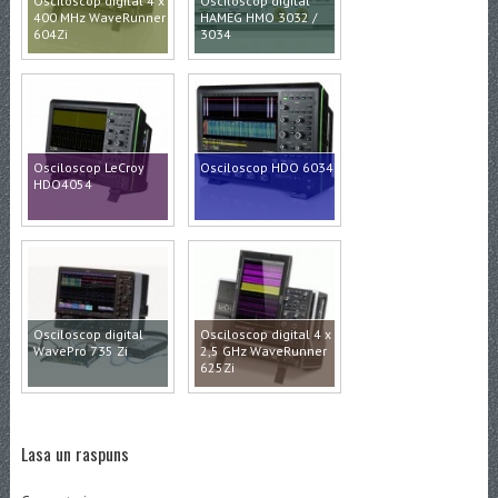
Osciloscop digital 4 x
Osciloscop digital
400 MHz WaveRunner
HAMEG HMO 3032 /
604Zi
3034
Osciloscop LeCroy
Osciloscop HDO 6034
HDO4054
Osciloscop digital
Osciloscop digital 4 x
WavePro 735 Zi
2,5 GHz WaveRunner
625Zi
Lasa un raspuns