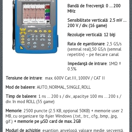
Bandă de frecvenţă
:
0 … 200
MHz
Sensibilitate verticală
:
2.5 mV …
200 V / div. (16 game)
Rezoluţie verticală
:
12 biţi
Rata de eşantionare
: 2,5 GS/s
(semnal real),50 GS/s (semnal
repetitiv) – pe fiecare canal
Impedanţă de intrare
: 1MΩ ±
0.5%
Tensiune de intrare
: max. 600V Cat.III, 1000V / CAT II
Mod de baleere
: AUTO, NORMAL, SINGLE, ROLL
Timp de baleere
: 1 ns … 200 s / div., apacitye 100 ms … 200 s /
div. în mod ROLL (35 game)
Memorie
: 2500 puncte (2.5 KB, opţional 50KB) + memorie user 2
MB, cu organizare tip fişier Windows (.txt, .trc, .cfg, .bmp, .jpg,
gif.)
+ memorie pe μSD card de max. 2GB
Moduri de achiziţie
: eşantion, anvelopă, valoare medie, secvenţă,