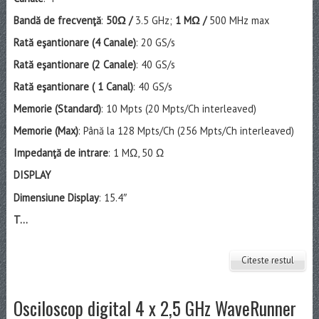
Bandă de frecvenţă
:
50Ω /
3.5 GHz;
1 MΩ /
500 MHz max
Rată eşantionare (4 Canale)
: 20 GS/s
Rată eşantionare (2 Canale)
: 40 GS/s
Rată eşantionare ( 1 Canal)
: 40 GS/s
Memorie (Standard)
: 10 Mpts (20 Mpts/Ch interleaved)
Memorie (Max)
: Până la 128 Mpts/Ch (256 Mpts/Ch interleaved)
Impedanţă de intrare
: 1 MΩ, 50 Ω
DISPLAY
Dimensiune Display
: 15.4″
T...
Citeste restul
Osciloscop digital 4 x 2,5 GHz WaveRunner