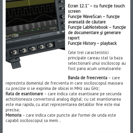
Ecran 12.1’’ – cu funcţie touch
screen
Funcţie WaveScan – funcţie
avansată de căutare
Funcţie LabNotebook – funcţie
de documentare şi generare
raport
Funcţie History – playback
Cele trei caracteristici
principale careau stat la baza
selectionarii unui osciloscop au
fost pana acum urmatoarele:
Banda de freecventa
– care
reprezinta domeniul de frecventa in care osciloscopul masoara
cu precizie si se exprima de obicei in MHz sau GHz;
Rata de esantionare
– care indica cate esantioane pe secunda
achizitioneaza convertorul analog digital; cu cat esantionarea
este mai rapida, cu atat reprezentarea detaliilor fine este mai
precisa;
Memoria
– care indica cate puncte ale formei de unda este
capabil osciloscopul sa mem...