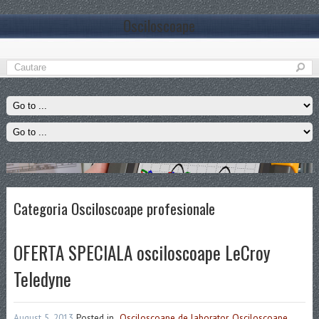
Osciloscoape
Categoria Osciloscoape profesionale
OFERTA SPECIALA osciloscoape LeCroy
Teledyne
August 5, 2013
Posted in
Osciloscoape de laborator
,
Osciloscoape