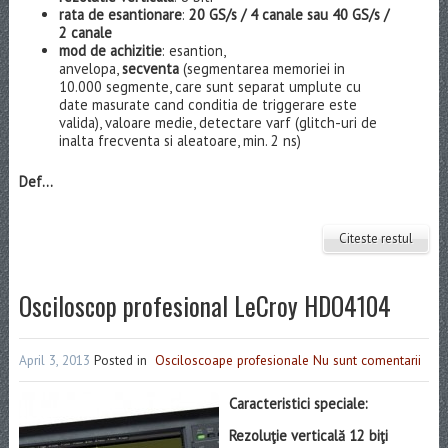
rata de esantionare
:
20 GS/s / 4 canale sau 40 GS/s /
2 canale
mod de achizitie
: esantion,
anvelopa,
secventa
(segmentarea memoriei in
10.000 segmente, care sunt separat umplute cu
date masurate cand conditia de triggerare este
valida), valoare medie, detectare varf (glitch-uri de
inalta frecventa si aleatoare, min. 2 ns)
Def...
Citeste restul
Osciloscop profesional LeCroy HDO4104
April 3, 2013
Posted in
Osciloscoape profesionale
Nu sunt comentarii
Caracteristici speciale:
Rezoluţie verticală 12 biţi