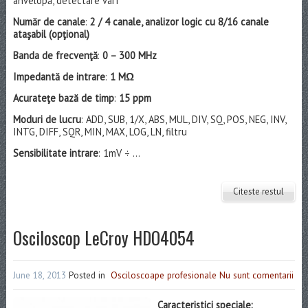
anvelopă, detectare vârf
Număr de canale
:
2 / 4 canale, analizor logic cu 8/16 canale
ataşabil (opţional)
Banda de frecvenţă
:
0 – 300 MHz
Impedantă de intrare
:
1 MΩ
Acurateţe bază de timp
:
15 ppm
Moduri de lucru
: ADD, SUB, 1/X, ABS, MUL, DIV, SQ, POS, NEG, INV,
INTG, DIFF, SQR, MIN, MAX, LOG, LN, filtru
Sensibilitate intrare
: 1mV ÷ ...
Citeste restul
Osciloscop LeCroy HDO4054
June 18, 2013
Posted in
Osciloscoape profesionale
Nu sunt comentarii
Caracteristici speciale: