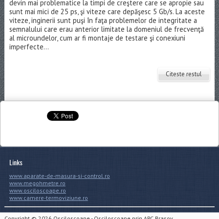
devin mai problematice la timpi de creştere care se apropie sau
sunt mai mici de 25 ps, şi viteze care depăşesc 5 Gb/s. La aceste
viteze, inginerii sunt puşi în faţa problemelor de integritate a
semnalului care erau anterior limitate la domeniul de frecvenţă
al microundelor, cum ar fi montaje de testare şi conexiuni
imperfecte...
Citeste restul
Links
www.aparate-de-masura-si-control.ro
www.megohmetre.ro
www.osciloscoape.ro
www.camere-termoviziune.ro
Copyright © 2026
Osciloscoape
- Osciloscoape prin ARC Brasov