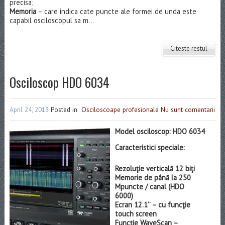
precisa;
Memoria
– care indica cate puncte ale formei de unda este
capabil osciloscopul sa m...
Citeste restul
Osciloscop HDO 6034
April 24, 2013
Posted in
Osciloscoape profesionale
Nu sunt comentarii
Model osciloscop: HDO 6034
Caracteristici speciale:
Rezoluţie verticală 12 biţi
Memorie de până la 250
Mpuncte / canal (HDO
6000)
Ecran 12.1’’ – cu funcţie
touch screen
Funcţie WaveScan –