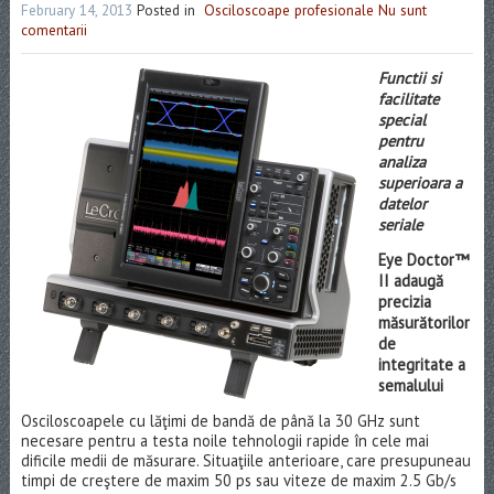
February 14, 2013
Posted in
Osciloscoape profesionale
Nu sunt
comentarii
Functii si
facilitate
special
pentru
analiza
superioara a
datelor
seriale
Eye Doctor™
II adaugă
precizia
măsurătorilor
de
integritate a
semalului
Osciloscoapele cu lăţimi de bandă de până la 30 GHz sunt
necesare pentru a testa noile tehnologii rapide în cele mai
dificile medii de măsurare. Situaţiile anterioare, care presupuneau
timpi de creştere de maxim 50 ps sau viteze de maxim 2.5 Gb/s