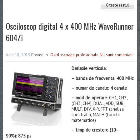
Citeste restul
Osciloscop digital 4 x 400 MHz WaveRunner
604Zi
June 18, 2013
Posted in
Osciloscoape profesionale
Nu sunt comentarii
Deflexie vertical
a:
– banda de frecventa
:
400 MHz
– numar de canale
:
4 canale
– mod de operare
: CH1, CH2,
(CH3, CH4), DUAL, ADD, SUB,
MULT, DIV, X-Y, FFT (analiza
spectrala), MATH (functii
matematice)
– timp de crestere (10-
90%):
875 ps