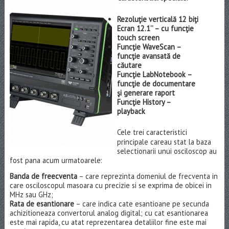
Rezoluţie verticală 12 biţi
Ecran 12.1’’ – cu funcţie
touch screen
Funcţie WaveScan –
funcţie avansată de
căutare
Funcţie LabNotebook –
funcţie de documentare
şi generare raport
Funcţie History –
playback
Cele trei caracteristici
principale careau stat la baza
selectionarii unui osciloscop au
fost pana acum urmatoarele:
Banda de freecventa
– care reprezinta domeniul de frecventa in
care osciloscopul masoara cu precizie si se exprima de obicei in
MHz sau GHz;
Rata de esantionare
– care indica cate esantioane pe secunda
achizitioneaza convertorul analog digital; cu cat esantionarea
este mai rapida, cu atat reprezentarea detaliilor fine este mai