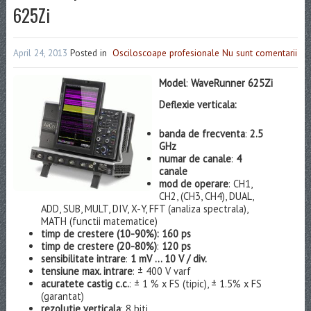
625Zi
April 24, 2013
Posted in
Osciloscoape profesionale
Nu sunt comentarii
Model
:
WaveRunner 625Zi
Deflexie vertical
a:
banda de frecventa
:
2.5
GHz
numar de canale
:
4
canale
mod de operare
: CH1,
CH2, (CH3, CH4), DUAL,
ADD, SUB, MULT, DIV, X-Y, FFT (analiza spectrala),
MATH (functii matematice)
timp de crestere (10-90%):
160 ps
timp de crestere (20-80%)
:
120 ps
sensibilitate intrare
:
1 mV … 10 V / div.
tensiune max. intrare
: ± 400 V varf
acura
tete castig c.c.
: ± 1 % x FS (tipic), ± 1.5% x FS
(garantat)
rezolutie verticala
: 8 biti