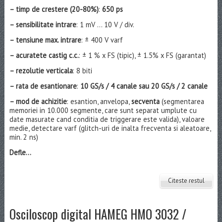
– timp de crestere (20-80%)
:
650 ps
– sensibilitate intrare
: 1 mV … 10 V / div.
– tensiune max. intrare
: ± 400 V varf
– acura
tete castig c.c.
: ± 1 % x FS (tipic), ± 1.5% x FS (garantat)
– rezolutie verticala
: 8 biti
– rata de esantionare
:
10 GS/s / 4 canale sau 20 GS/s / 2 canale
– mod de achizitie
: esantion, anvelopa,
secventa
(segmentarea
memoriei in 10.000 segmente, care sunt separat umplute cu
date masurate cand conditia de triggerare este valida), valoare
medie, detectare varf (glitch-uri de inalta frecventa si aleatoare,
min. 2 ns)
Defle...
Citeste restul
Osciloscop digital HAMEG HMO 3032 /