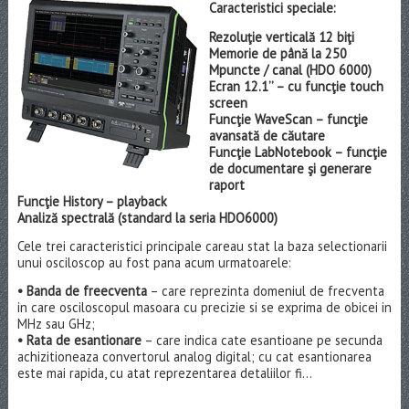
Caracteristici speciale:
Rezoluţie verticală 12 biţi
Memorie de până la 250
Mpuncte / canal (HDO 6000)
Ecran 12.1’’ – cu funcţie touch
screen
Funcţie WaveScan – funcţie
avansată de căutare
Funcţie LabNotebook – funcţie
de documentare şi generare
raport
Funcţie History – playback
Analiză spectrală (standard la seria HDO6000)
Cele trei caracteristici principale careau stat la baza selectionarii
unui osciloscop au fost pana acum urmatoarele:
• Banda de freecventa
– care reprezinta domeniul de frecventa
in care osciloscopul masoara cu precizie si se exprima de obicei in
MHz sau GHz;
• Rata de esantionare
– care indica cate esantioane pe secunda
achizitioneaza convertorul analog digital; cu cat esantionarea
este mai rapida, cu atat reprezentarea detaliilor fi...