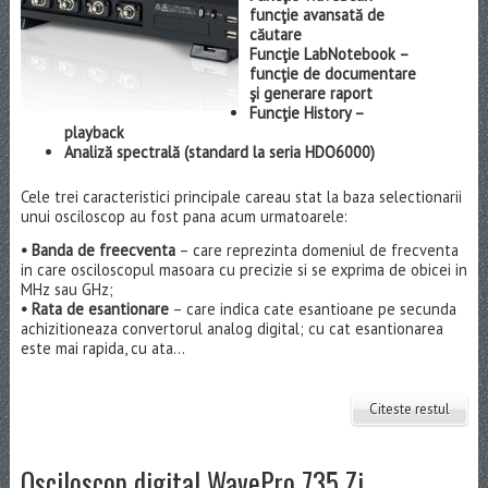
funcţie avansată de
căutare
Funcţie LabNotebook –
funcţie de documentare
şi generare raport
Funcţie History –
playback
Analiză spectrală (standard la seria HDO6000)
Cele trei caracteristici principale careau stat la baza selectionarii
unui osciloscop au fost pana acum urmatoarele:
• Banda de freecventa
– care reprezinta domeniul de frecventa
in care osciloscopul masoara cu precizie si se exprima de obicei in
MHz sau GHz;
• Rata de esantionare
– care indica cate esantioane pe secunda
achizitioneaza convertorul analog digital; cu cat esantionarea
este mai rapida, cu ata...
Citeste restul
Osciloscop digital WavePro 735 Zi