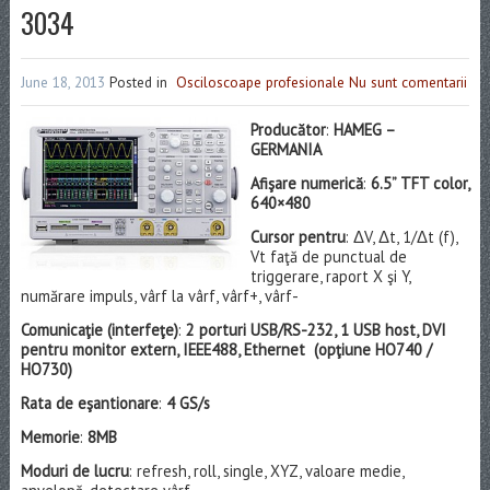
3034
June 18, 2013
Posted in
Osciloscoape profesionale
Nu sunt comentarii
Producător
:
HAMEG –
GERMANIA
Afişare numerică
:
6.5” TFT color,
640×480
Cursor pentru
: ΔV, Δt, 1/Δt (f),
Vt faţă de punctual de
triggerare, raport X şi Y,
numărare impuls, vârf la vârf, vârf+, vârf-
Comunicaţie (interfeţe)
:
2 porturi USB/RS-232, 1 USB host, DVI
pentru monitor extern, IEEE488, Ethernet (opţiune HO740 /
HO730)
Rata de eşantionare
:
4 GS/s
Memorie
:
8MB
Moduri de lucru
: refresh, roll, single, XYZ, valoare medie,