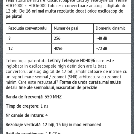
semnalului de intrare. Osciloscoapele LeCroy Teledyne din seriile
HDO4000 si HDO6000 folosesc convertoare analog – digitale de
12 biti.
De 16 ori mai multa rezolutie decat orice osciloscop de
pe piata!
Rezolutia convertorului
Numar de pasi
Domeniu dinamic
8
256
~48 dB
12
4096
~72 dB
Tehnologia patentata
LeCroy Teledyne HD4096
care este
inglobata in osciloscoapele high definition are la baza
convertorul analog digital de 12 biti, amplificatoare de intrare cu
un raport mare semnal / zgomot (SNR), arhitectura cu zgomot
minim. Care este rezultatul?
Forma de unda curata, mai multe
detalii fine ale semnalului, masuratori de precizie
Banda de frecvenţă
:
350 MHZ
Timp de creştere
: 1 ns
Nr canale de intrare
: 4
Rezoluţie verticală
:
12 biţi, 15 biţi in mod enhanced
Rată de eşantionare
: 2.5 GS/s