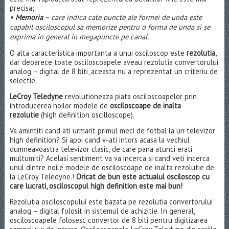
precisa;
• Memoria
– care indica cate puncte ale formei de unda este
capabil osciloscopul sa memorize pentru o forma de unda si se
exprima in general in megapuncte pe canal.
O alta caracteristica importanta a unui osciloscop este
rezolutia
,
dar deoarece toate osciloscoapele aveau rezolutia convertorului
analog – digital de 8 biti, aceasta nu a reprezentat un criteriu de
selectie.
LeCroy Teledyne
revolutioneaza piata osciloscoapelor prin
introducerea noilor modele de
osciloscoape de inalta
rezolutie
(high definition oscilloscope).
Va amintiti cand ati urmarit primul meci de fotbal la un televizor
high definition? Si apoi cand v-ati intors acasa la vechiul
dumneavoastra televizor clasic, de care pana atunci erati
multumiti? Acelasi sentiment va va incerca si cand veti incerca
unul dintre noile modele de osciloscoape de inalta rezolutie de
la LeCroy Teledyne.!
Oricat de bun este actualul osciloscop cu
care lucrati, osciloscopul high definition este mai bun!
Rezolutia osciloscopului este bazata pe rezolutia convertorului
analog – digital folosit in sistemul de achizitie. In general,
osciloscoapele folosesc convertor de 8 biti pentru digitizarea