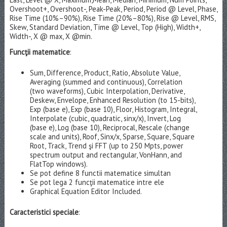
Overshoot+, Overshoot-, Peak-Peak, Period, Period @ Level, Phase,
Rise Time (10%–90%), Rise Time (20%–80%), Rise @ Level, RMS,
Skew, Standard Deviation, Time @ Level, Top (High), Width+,
Width-, X @ max, X @min.
Funcţii matematice
:
Sum, Difference, Product, Ratio, Absolute Value,
Averaging (summed and continuous), Correlation
(two waveforms), Cubic Interpolation, Derivative,
Deskew, Envelope, Enhanced Resolution (to 15-bits),
Exp (base e), Exp (base 10), Floor, Histogram, Integral,
Interpolate (cubic, quadratic, sinx/x), Invert, Log
(base e), Log (base 10), Reciprocal, Rescale (change
scale and units), Roof, Sinx/x, Sparse, Square, Square
Root, Track, Trend şi FFT (up to 250 Mpts, power
spectrum output and rectangular, VonHann, and
FlatTop windows).
Se pot define 8 functii matematice simultan
Se pot lega 2 funcţii matematice intre ele
Graphical Equation Editor Included.
Caracteristici speciale
: