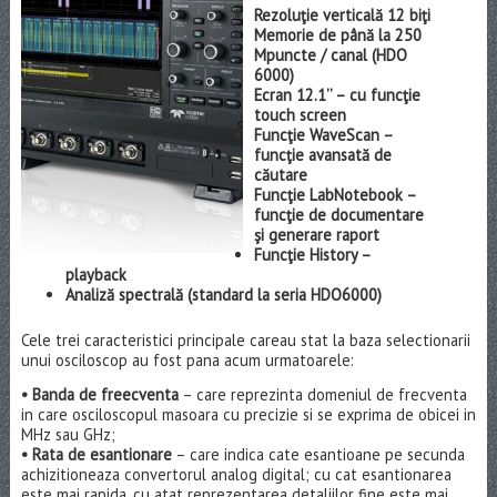
Rezoluţie verticală 12 biţi
Memorie de până la 250
Mpuncte / canal (HDO
6000)
Ecran 12.1’’ – cu funcţie
touch screen
Funcţie WaveScan –
funcţie avansată de
căutare
Funcţie LabNotebook –
funcţie de documentare
şi generare raport
Funcţie History –
playback
Analiză spectrală (standard la seria HDO6000)
Cele trei caracteristici principale careau stat la baza selectionarii
unui osciloscop au fost pana acum urmatoarele:
• Banda de freecventa
– care reprezinta domeniul de frecventa
in care osciloscopul masoara cu precizie si se exprima de obicei in
MHz sau GHz;
• Rata de esantionare
– care indica cate esantioane pe secunda
achizitioneaza convertorul analog digital; cu cat esantionarea
este mai rapida, cu atat reprezentarea detaliilor fine este mai