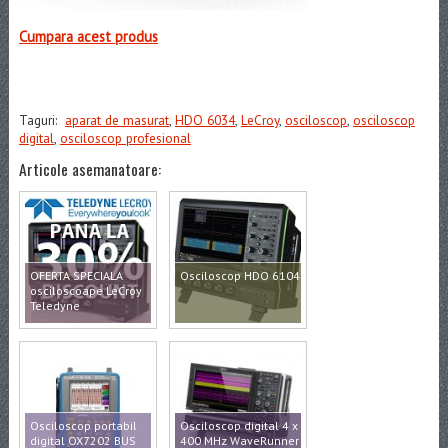
Cumpara acest produs
Taguri:
aparat de masurat
,
HDO 6034
,
LeCroy
,
osciloscop
,
osciloscop
digital
,
osciloscop profesional
Articole asemanatoare:
OFERTA SPECIALA
Osciloscop HDO 6104
osciloscoape LeCroy
Teledyne
Osciloscop portabil
Osciloscop digital 4 x
digital OX7202 BUS
400 MHz WaveRunner